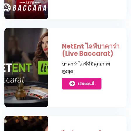
NetEnt ไลฟ์บาคาร่า
(Live Baccarat)
บาคาร่าไลฟ์ที่มีคุณภาพ
สูงสุด
เล่นตอนนี้