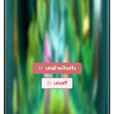
เล่นด้วยเงินจริง
เล่นฟรี