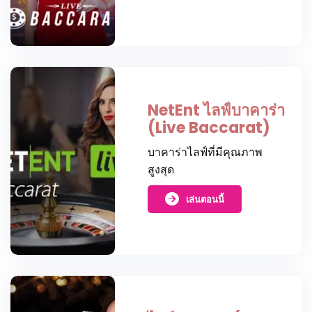
NetEnt ไลฟ์บาคาร่า
(Live Baccarat)
บาคาร่าไลฟ์ที่มีคุณภาพ
สูงสุด
เล่นตอนนี้