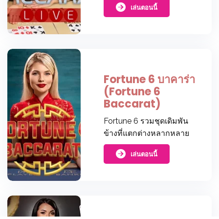
เล่นตอนนี้
Fortune 6 บาคาร่า
(Fortune 6
Baccarat)
Fortune 6 รวมชุดเดิมพัน
ข้างที่แตกต่างหลากหลาย
เล่นตอนนี้