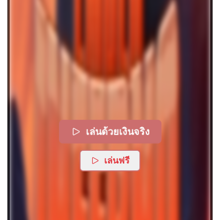
เล่นด้วยเงินจริง
เล่นฟรี