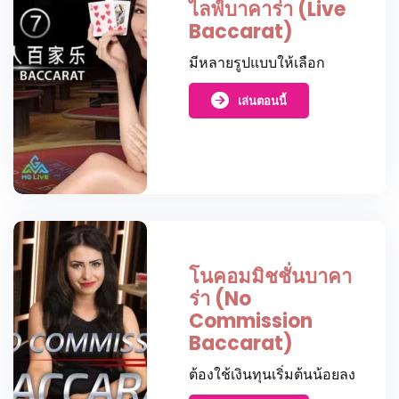
ไลฟ์บาคาร่า (Live
Baccarat)
มีหลายรูปแบบให้เลือก
เล่นตอนนี้
โนคอมมิชชั่นบาคา
ร่า (No
Commission
Baccarat)
ต้องใช้เงินทุนเริ่มต้นน้อยลง