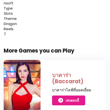
nsoft
Type
Slots
Theme
Dragon
Reels
7
More Games you can Play
บาคาร่า
(Baccarat)
บาคาร่าไลฟ์ที่ยอดเยี่ยม
เล่นตอนนี้