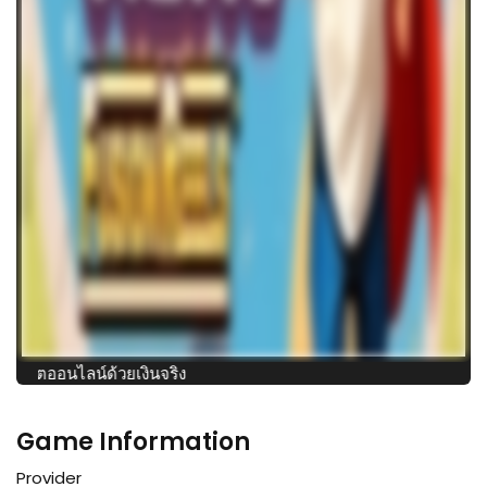
สล็อตออนไลน์ด้วยเงินจริง
Game Information
Provider