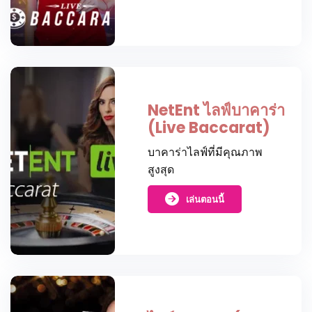
NetEnt ไลฟ์บาคาร่า
(Live Baccarat)
บาคาร่าไลฟ์ที่มีคุณภาพ
สูงสุด
เล่นตอนนี้