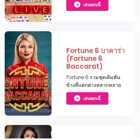
เล่นตอนนี้
Fortune 6 บาคาร่า
(Fortune 6
Baccarat)
Fortune 6 รวมชุดเดิมพัน
ข้างที่แตกต่างหลากหลาย
เล่นตอนนี้