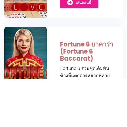
เล่นตอนนี้
Fortune 6 บาคาร่า
(Fortune 6
Baccarat)
Fortune 6 รวมชุดเดิมพัน
ข้างที่แตกต่างหลากหลาย
เล่นตอนนี้