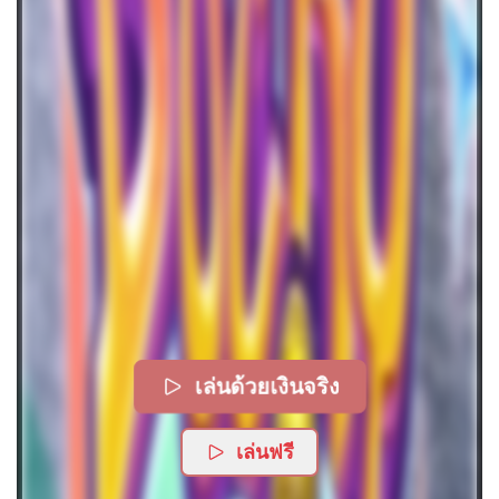
เล่นด้วยเงินจริง
เล่นฟรี