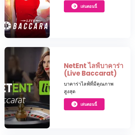
เล่นตอนนี้
NetEnt ไลฟ์บาคาร่า
(Live Baccarat)
บาคาร่าไลฟ์ที่มีคุณภาพ
สูงสุด
เล่นตอนนี้