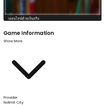
สล็อตออนไลน์ด้วยเงินจริง
Game Information
Show More
Provider
Nolimit City