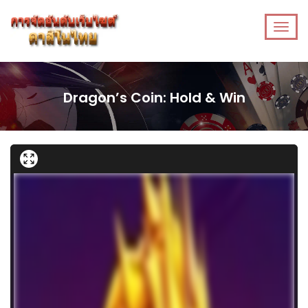
Dragon’s Coin: Hold & Win