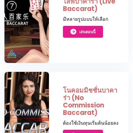
ไลฟ์บาคาร่า (Live
Baccarat)
มีหลายรูปแบบให้เลือก
เล่นตอนนี้
โนคอมมิชชั่นบาคา
ร่า (No
Commission
Baccarat)
ต้องใช้เงินทุนเริ่มต้นน้อยลง