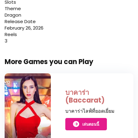
Slots
Theme
Dragon
Release Date
February 26, 2026
Reels
3
More Games you can Play
บาคาร่า
(Baccarat)
บาคาร่าไลฟ์ที่ยอดเยี่ยม
เล่นตอนนี้