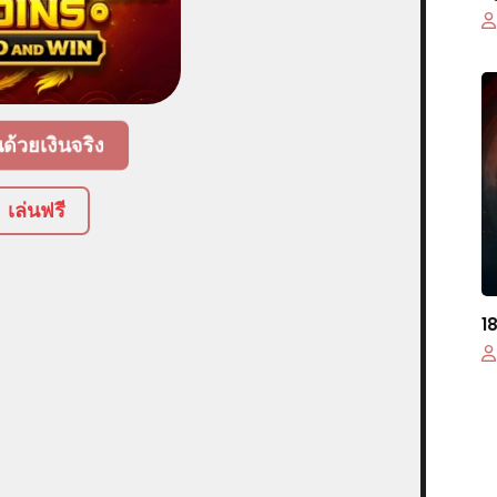
นด้วยเงินจริง
เล่นฟรี
1