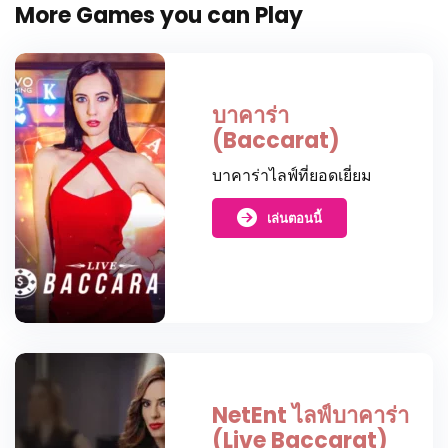
More Games you can Play
บาคาร่า
(Baccarat)
บาคาร่าไลฟ์ที่ยอดเยี่ยม
เล่นตอนนี้
NetEnt ไลฟ์บาคาร่า
(Live Baccarat)