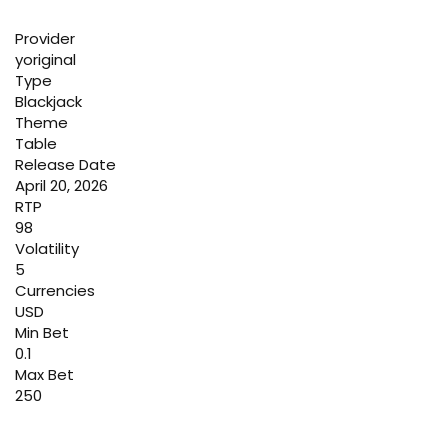
Provider
yoriginal
Type
Blackjack
Theme
Table
Release Date
April 20, 2026
RTP
98
Volatility
5
Currencies
USD
Min Bet
0.1
Max Bet
250