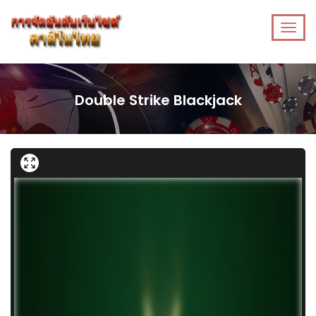
Double Strike Blackjack