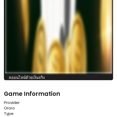
นสล็อตออนไลน์ด้วยเงินจริง
Game Information
Provider
Ororo
Type