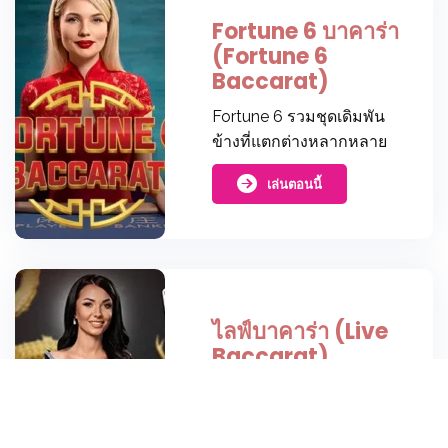
Fortune 6 บาคาร่า
(Fortune 6
Baccarat)
Fortune 6 รวมชุดเดิมพัน
ข้างที่แตกต่างหลากหลาย
เล่นตอนนี้
ไลฟ์บาคาร่า (Live
Baccarat)
โต๊ะบาคาร่าไลฟ์สุดหรู
เล่นตอนนี้