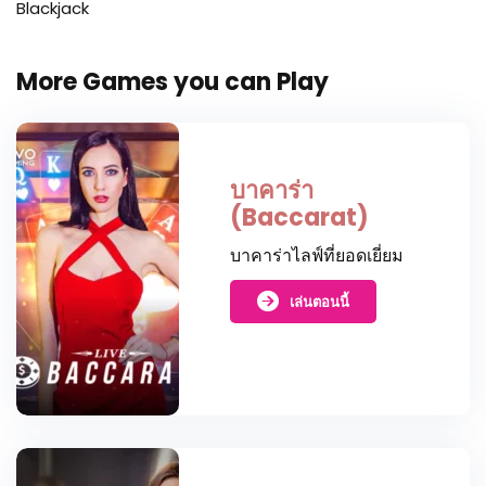
Blackjack
More Games you can Play
บาคาร่า
(Baccarat)
บาคาร่าไลฟ์ที่ยอดเยี่ยม
เล่นตอนนี้