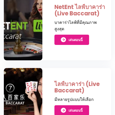
NetEnt ไลฟ์บาคาร่า
(Live Baccarat)
บาคาร่าไลฟ์ที่มีคุณภาพ
สูงสุด
เล่นตอนนี้
ไลฟ์บาคาร่า (Live
Baccarat)
มีหลายรูปแบบให้เลือก
เล่นตอนนี้