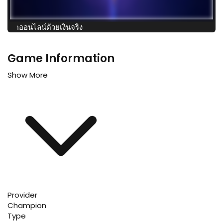
สล็อตออนไลน์ด้วยเงินจริง
Game Information
Show More
Provider
Champion
Type