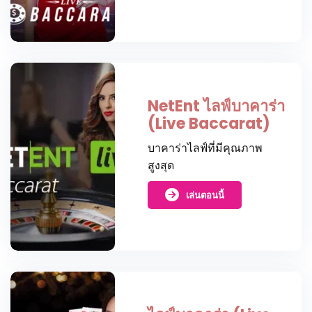
NetEnt ไลฟ์บาคาร่า
(Live Baccarat)
บาคาร่าไลฟ์ที่มีคุณภาพ
สูงสุด
เล่นตอนนี้