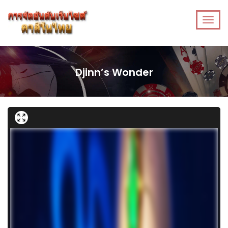
Djinn’s Wonder