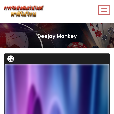
Deejay Monkey