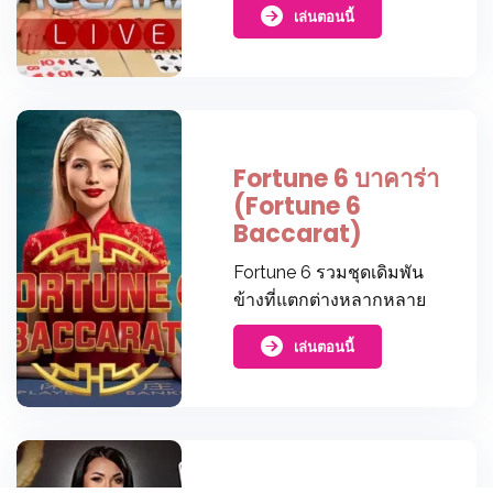
เล่นตอนนี้
Fortune 6 บาคาร่า
(Fortune 6
Baccarat)
Fortune 6 รวมชุดเดิมพัน
ข้างที่แตกต่างหลากหลาย
เล่นตอนนี้