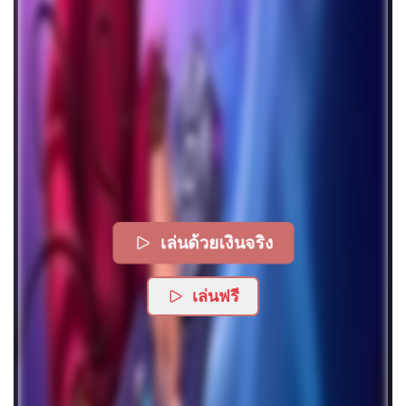
เล่นด้วยเงินจริง
เล่นฟรี