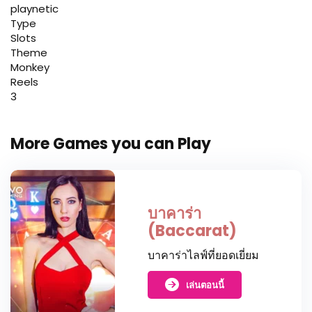
playnetic
Type
Slots
Theme
Monkey
Reels
3
More Games you can Play
บาคาร่า
(Baccarat)
บาคาร่าไลฟ์ที่ยอดเยี่ยม
เล่นตอนนี้