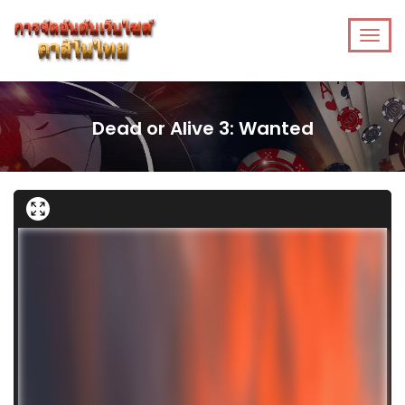
Dead or Alive 3: Wanted