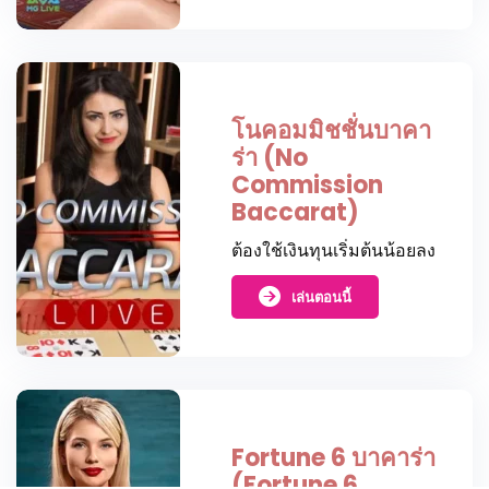
โนคอมมิชชั่นบาคา
ร่า (No
Commission
Baccarat)
ต้องใช้เงินทุนเริ่มต้นน้อยลง
เล่นตอนนี้
Fortune 6 บาคาร่า
(Fortune 6