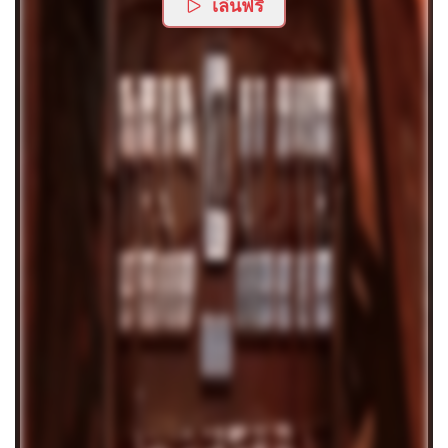
เล่นฟรี