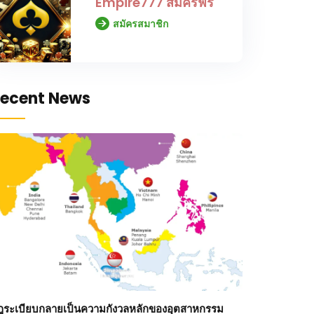
Empire777 สมัครฟรี
สมัครสมาชิก
ecent News
ฎระเบียบกลายเป็นความกังวลหลักของอุตสาหกรรม