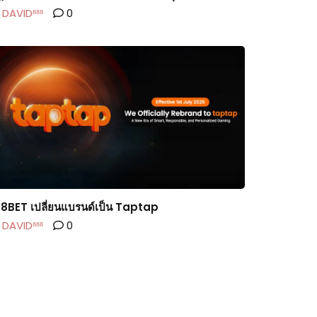
DAVID⁸⁸⁸
0
88BET เปลี่ยนแบรนด์เป็น Taptap
DAVID⁸⁸⁸
0