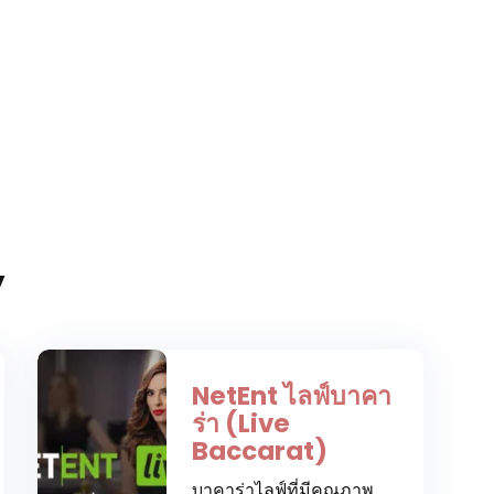
y
NetEnt ไลฟ์บาคา
ร่า (Live
Baccarat)
บาคาร่าไลฟ์ที่มีคุณภาพ