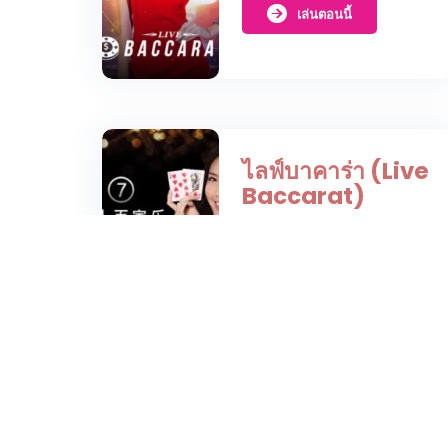
เล่นตอนนี้
ไลฟ์บาคาร่า (Live
Baccarat)
มีหลายรูปแบบให้เลือก
เล่นตอนนี้
Fortune 6 บาคา