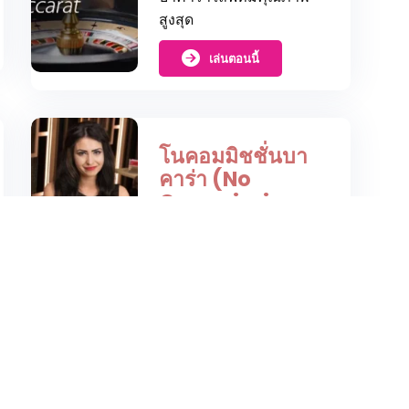
สูงสุด
เล่นตอนนี้
โนคอมมิชชั่นบา
คาร่า (No
Commission
Baccarat)
ต้องใช้เงินทุนเริ่มต้นน้อยลง
เล่นตอนนี้
ไลฟ์บาคาร่า (Live