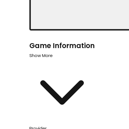
Game Information
Show More
Provider