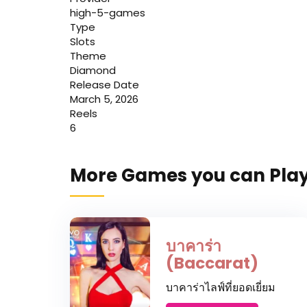
high-5-games
Type
Slots
Theme
Diamond
Release Date
March 5, 2026
Reels
6
More Games you can Pla
บาคาร่า
(Baccarat)
บาคาร่าไลฟ์ที่ยอดเยี่ยม