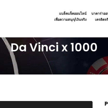
แบล็คแจ็คออนไลน์
บาคาร่าออ
เพื่อความสนุก/เงินจริง
เครดิตจร
Da Vinci x 1000
P