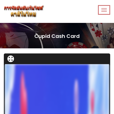
Cupid Cash Card