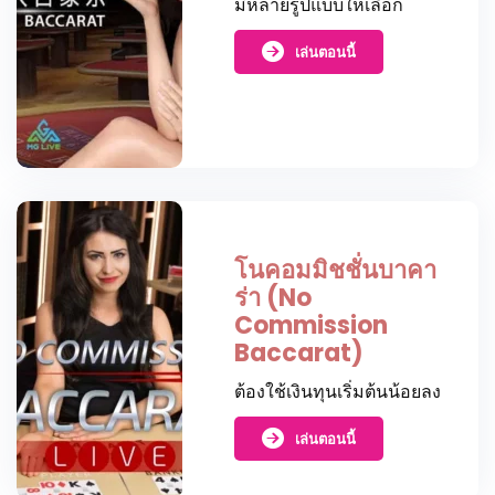
มีหลายรูปแบบให้เลือก
เล่นตอนนี้
โนคอมมิชชั่นบาคา
ร่า (No
Commission
Baccarat)
ต้องใช้เงินทุนเริ่มต้นน้อยลง
เล่นตอนนี้