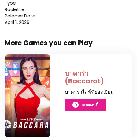
Type
Roulette
Release Date
April 1, 2026
More Games you can Play
บาคาร่า
(Baccarat)
บาคาร่าไลฟ์ที่ยอดเยี่ยม
เล่นตอนนี้