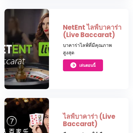
NetEnt ไลฟ์บาคาร่า
(Live Baccarat)
บาคาร่าไลฟ์ที่มีคุณภาพ
สูงสุด
เล่นตอนนี้
ไลฟ์บาคาร่า (Live
Baccarat)