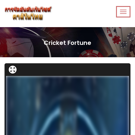
Cricket Fortune