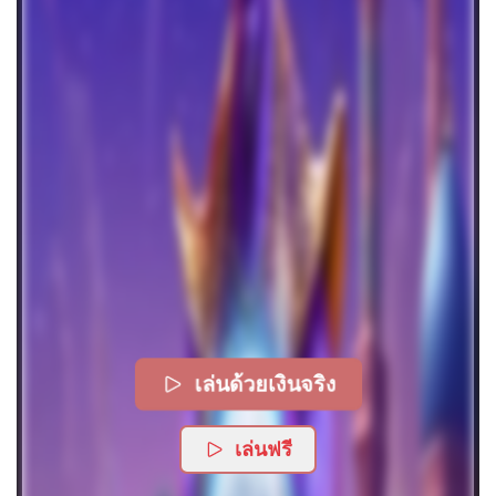
เล่นด้วยเงินจริง
เล่นฟรี