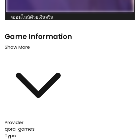
นสล็อตออนไลน์ด้วยเงินจริง
Game Information
Show More
Provider
qora-games
Type