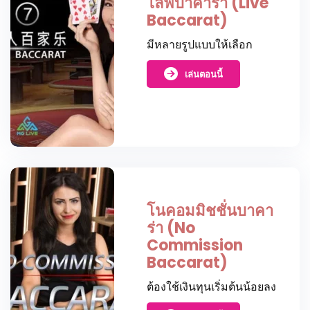
ไลฟ์บาคาร่า (Live
Baccarat)
มีหลายรูปแบบให้เลือก
เล่นตอนนี้
โนคอมมิชชั่นบาคา
ร่า (No
Commission
Baccarat)
ต้องใช้เงินทุนเริ่มต้นน้อยลง