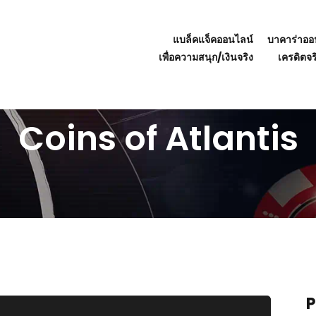
แบล็คแจ็คออนไลน์
บาคาร่าออ
เพื่อความสนุก/เงินจริง
เครดิตจร
Coins of Atlantis
P