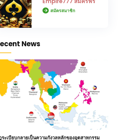
Empire777 สมัครฟรี
สมัครสมาชิก
ecent News
ฎระเบียบกลายเป็นความกังวลหลักของอุตสาหกรรม