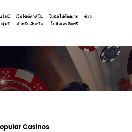
นไลน์
เว็บไซต์คาสิโน
โบนัสไม่ต้องฝาก
ข่าว
ิง/ฟรี
สำหรับเงินจริง
โบนัสเครดิตฟรี
opular Casinos