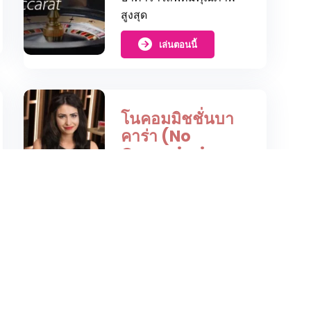
สูงสุด
เล่นตอนนี้
โนคอมมิชชั่นบา
คาร่า (No
Commission
Baccarat)
ต้องใช้เงินทุนเริ่มต้นน้อยลง
เล่นตอนนี้
ไลฟ์บาคาร่า (Live