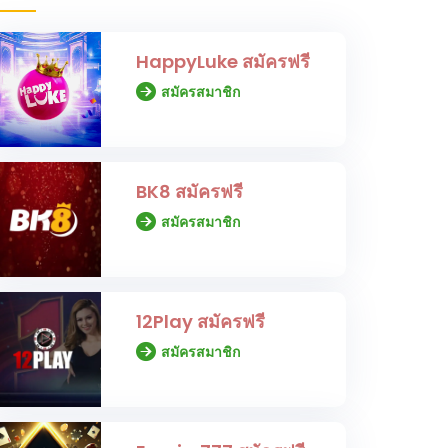
HappyLuke สมัครฟรี
สมัครสมาชิก
BK8 สมัครฟรี
สมัครสมาชิก
12Play สมัครฟรี
สมัครสมาชิก