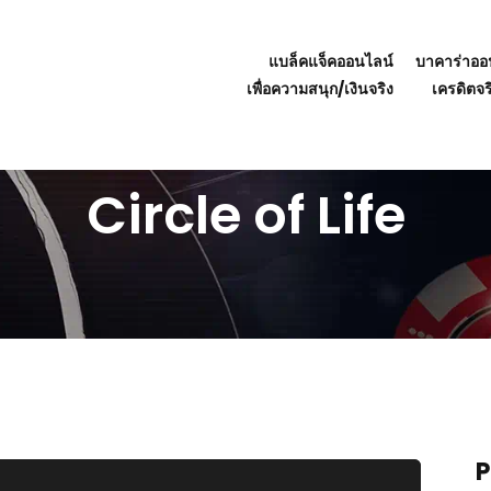
แบล็คแจ็คออนไลน์
บาคาร่าออ
เพื่อความสนุก/เงินจริง
เครดิตจร
Circle of Life
P