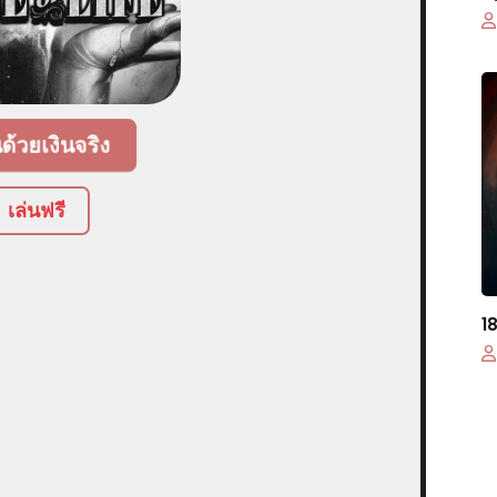
นด้วยเงินจริง
เล่นฟรี
1