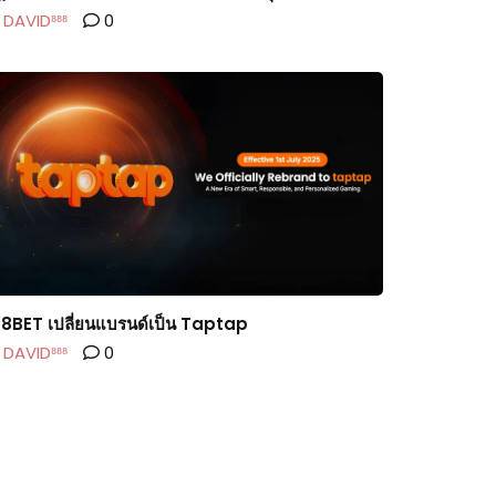
DAVID⁸⁸⁸
0
88BET เปลี่ยนแบรนด์เป็น Taptap
DAVID⁸⁸⁸
0