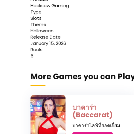
Hacksaw Gaming
Type
Slots
Theme
Halloween
Release Date
January 15, 2026
Reels
5
More Games you can Pla
บาคาร่า
(Baccarat)
บาคาร่าไลฟ์ที่ยอดเยี่ยม