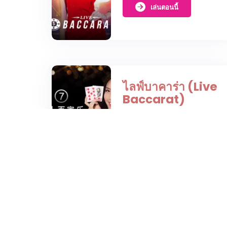
เล่นตอนนี้
ไลฟ์บาคาร่า (Live
Baccarat)
มีหลายรูปแบบให้เลือก
เล่นตอนนี้
Fortune 6 บาคา