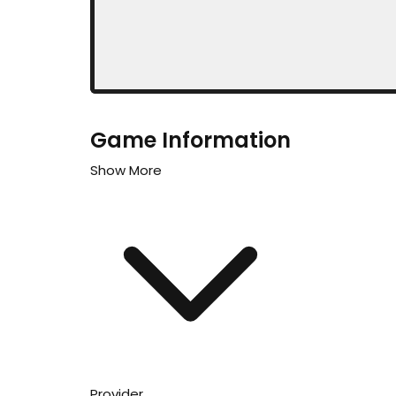
Game Information
Show More
Provider