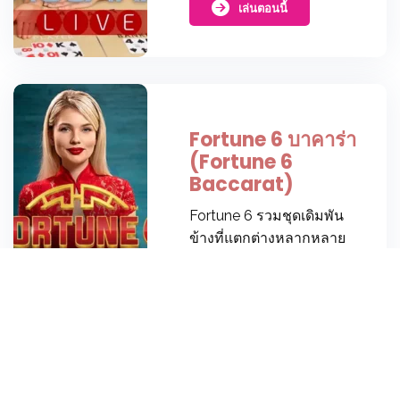
เล่นตอนนี้
Fortune 6 บาคาร่า
(Fortune 6
Baccarat)
Fortune 6 รวมชุดเดิมพัน
ข้างที่แตกต่างหลากหลาย
เล่นตอนนี้