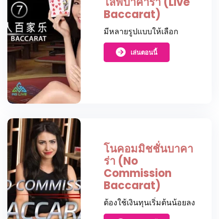
ไลฟ์บาคาร่า (Live
Baccarat)
มีหลายรูปแบบให้เลือก
เล่นตอนนี้
โนคอมมิชชั่นบาคา
ร่า (No
Commission
Baccarat)
ต้องใช้เงินทุนเริ่มต้นน้อยลง