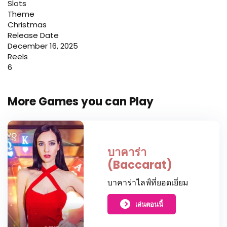
Slots
Theme
Christmas
Release Date
December 16, 2025
Reels
6
More Games you can Play
บาคาร่า
(Baccarat)
บาคาร่าไลฟ์ที่ยอดเยี่ยม
เล่นตอนนี้