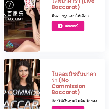
ไลฟ์บาคาร่า (Live
Baccarat)
มีหลายรูปแบบให้เลือก
เล่นตอนนี้
โนคอมมิชชั่นบาคา
ร่า (No
Commission
Baccarat)
ต้องใช้เงินทุนเริ่มต้นน้อยลง