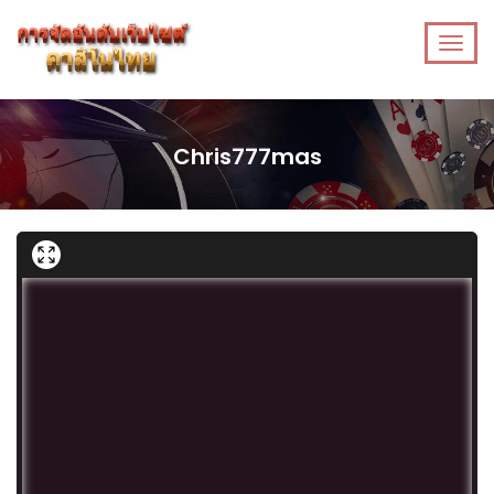
Chris777mas