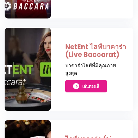
NetEnt ไลฟ์บาคาร่า
(Live Baccarat)
บาคาร่าไลฟ์ที่มีคุณภาพ
สูงสุด
เล่นตอนนี้