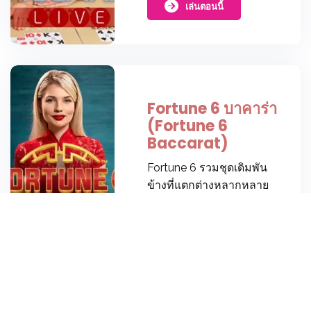
เล่นตอนนี้
Fortune 6 บาคาร่า
(Fortune 6
Baccarat)
Fortune 6 รวมชุดเดิมพัน
ข้างที่แตกต่างหลากหลาย
เล่นตอนนี้