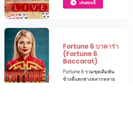
เล่นตอนนี้
Fortune 6 บาคาร่า
(Fortune 6
Baccarat)
Fortune 6 รวมชุดเดิมพัน
ข้างที่แตกต่างหลากหลาย
เล่นตอนนี้