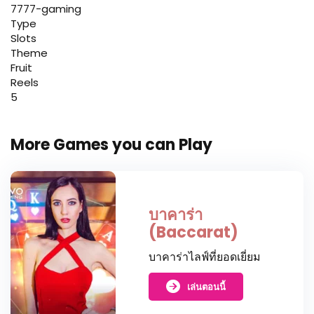
7777-gaming
Type
Slots
Theme
Fruit
Reels
5
More Games you can Play
บาคาร่า
(Baccarat)
บาคาร่าไลฟ์ที่ยอดเยี่ยม
เล่นตอนนี้