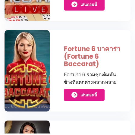
เล่นตอนนี้
Fortune 6 บาคาร่า
(Fortune 6
Baccarat)
Fortune 6 รวมชุดเดิมพัน
ข้างที่แตกต่างหลากหลาย
เล่นตอนนี้