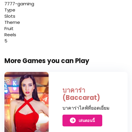
7777-gaming
Type
Slots
Theme
Fruit
Reels
5
More Games you can Play
บาคาร่า
(Baccarat)
บาคาร่าไลฟ์ที่ยอดเยี่ยม
เล่นตอนนี้