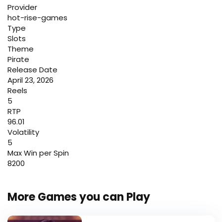
Provider
hot-rise-games
Type
Slots
Theme
Pirate
Release Date
April 23, 2026
Reels
5
RTP
96.01
Volatility
5
Max Win per Spin
8200
More Games you can Play