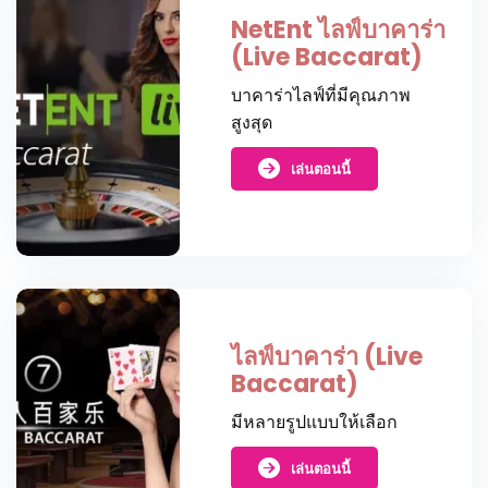
NetEnt ไลฟ์บาคาร่า
(Live Baccarat)
บาคาร่าไลฟ์ที่มีคุณภาพ
สูงสุด
เล่นตอนนี้
ไลฟ์บาคาร่า (Live
Baccarat)
มีหลายรูปแบบให้เลือก
เล่นตอนนี้