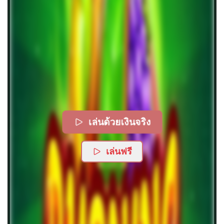
เล่นด้วยเงินจริง
เล่นฟรี