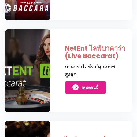
NetEnt ไลฟ์บาคาร่า
(Live Baccarat)
บาคาร่าไลฟ์ที่มีคุณภาพ
สูงสุด
เล่นตอนนี้