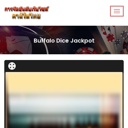
Buffalo Dice Jackpot