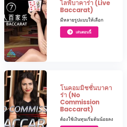
ไลฟ์บาคาร่า (Live
Baccarat)
มีหลายรูปแบบให้เลือก
เล่นตอนนี้
โนคอมมิชชั่นบาคา
ร่า (No
Commission
Baccarat)
ต้องใช้เงินทุนเริ่มต้นน้อยลง