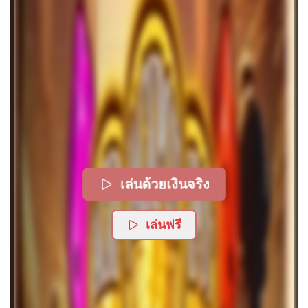
เล่นด้วยเงินจริง
เล่นฟรี