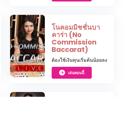
โนคอมมิชชั่นบา
คาร่า (No
Commission
Baccarat)
ต้องใช้เงินทุนเริ่มต้นน้อยลง
เล่นตอนนี้
ไลฟ์บาคาร่า (Live
Baccarat)
โต๊ะบาคาร่าไลฟ์สุดหรู