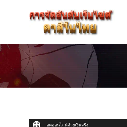
คลิกที่นี่เพื่อเล่นสล็อตออนไลน์ด้วยเงินจริง