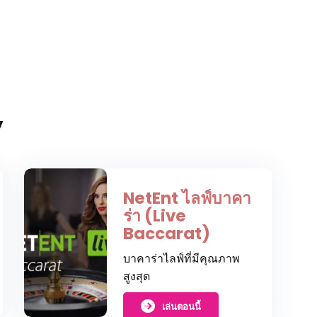
y
NetEnt ไลฟ์บาคา
ร่า (Live
Baccarat)
บาคาร่าไลฟ์ที่มีคุณภาพ
สูงสุด
เล่นตอนนี้