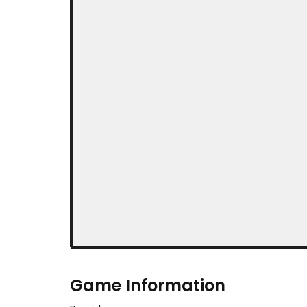
Game Information