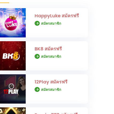
HappyLuke สมัครฟรี
สมัครสมาชิก
BK8 สมัครฟรี
สมัครสมาชิก
12Play สมัครฟรี
สมัครสมาชิก