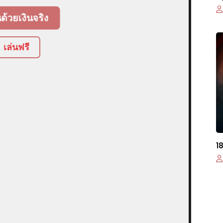
นด้วยเงินจริง
เล่นฟรี
1