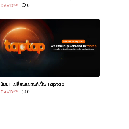
DAVID⁸⁸⁸
0
88BET เปลี่ยนแบรนด์เป็น Taptap
DAVID⁸⁸⁸
0