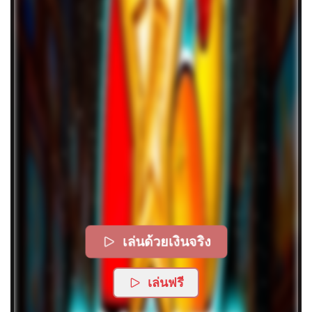
เล่นด้วยเงินจริง
เล่นฟรี