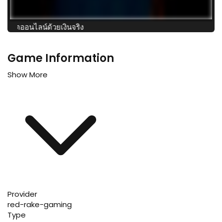
สล็อตออนไลน์ด้วยเงินจริง
Game Information
Show More
Provider
red-rake-gaming
Type