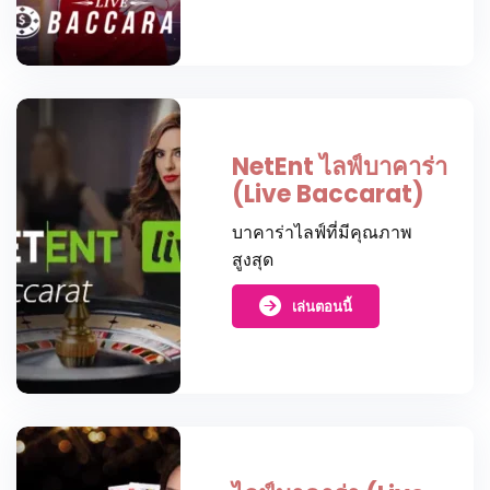
NetEnt ไลฟ์บาคาร่า
(Live Baccarat)
บาคาร่าไลฟ์ที่มีคุณภาพ
สูงสุด
เล่นตอนนี้