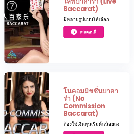
ไลฟ์บาคาร่า (Live
Baccarat)
มีหลายรูปแบบให้เลือก
เล่นตอนนี้
โนคอมมิชชั่นบาคา
ร่า (No
Commission
Baccarat)
ต้องใช้เงินทุนเริ่มต้นน้อยลง