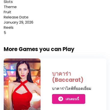
Slots
Theme
Fruit
Release Date
January 29, 2026
Reels
5
More Games you can Play
บาคาร่า
(Baccarat)
บาคาร่าไลฟ์ที่ยอดเยี่ยม
เล่นตอนนี้