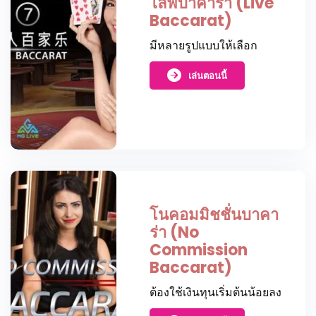
ไลฟ์บาคาร่า (Live
Baccarat)
มีหลายรูปแบบให้เลือก
เล่นตอนนี้
โนคอมมิชชั่นบาคา
ร่า (No
Commission
Baccarat)
ต้องใช้เงินทุนเริ่มต้นน้อยลง