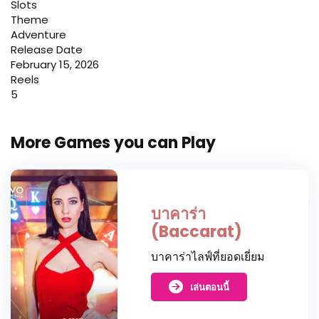
Slots
Theme
Adventure
Release Date
February 15, 2026
Reels
5
More Games you can Play
บาคาร่า
(Baccarat)
บาคาร่าไลฟ์ที่ยอดเยี่ยม
เล่นตอนนี้