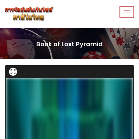
Book of Lost Pyramid