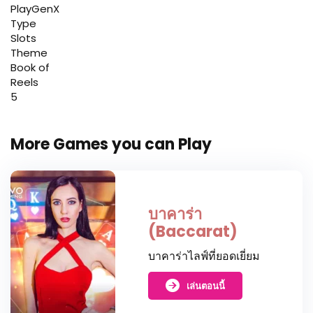
PlayGenX
Type
Slots
Theme
Book of
Reels
5
More Games you can Play
บาคาร่า
(Baccarat)
บาคาร่าไลฟ์ที่ยอดเยี่ยม
เล่นตอนนี้