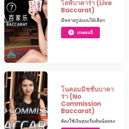
ไลฟ์บาคาร่า (Live
Baccarat)
มีหลายรูปแบบให้เลือก
เล่นตอนนี้
โนคอมมิชชั่นบาคา
ร่า (No
Commission
Baccarat)
ต้องใช้เงินทุนเริ่มต้นน้อยลง