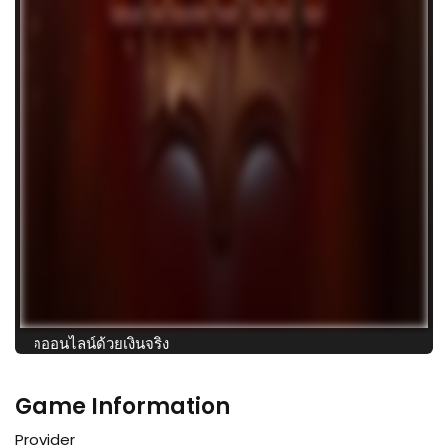
สล็อตออนไลน์ด้วยเงินจริง
Game Information
Provider