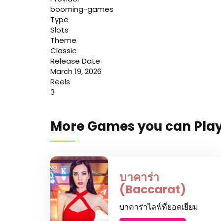
booming-games
Type
Slots
Theme
Classic
Release Date
March 19, 2026
Reels
3
More Games you can Pla
บาคาร่า
(Baccarat)
บาคาร่าไลฟ์ที่ยอดเยี่ยม