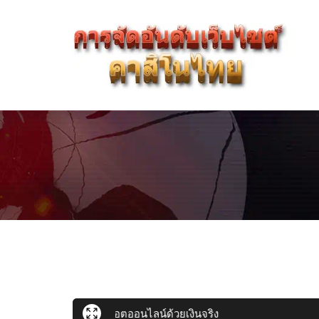
คลิกที่นี่เพื่อเล่นสล็อตออนไลน์ด้วยเงินจริง