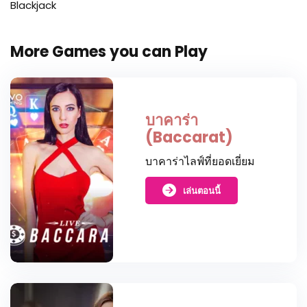
Blackjack
More Games you can Play
บาคาร่า
(Baccarat)
บาคาร่าไลฟ์ที่ยอดเยี่ยม
เล่นตอนนี้