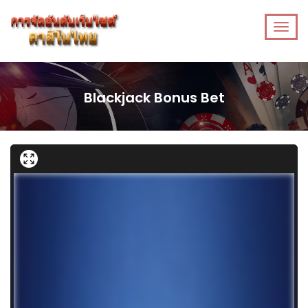
Blackjack Bonus Bet