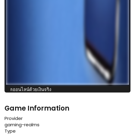
นสล็อตออนไลน์ด้วยเงินจริง
Game Information
Provider
gaming-realms
Type