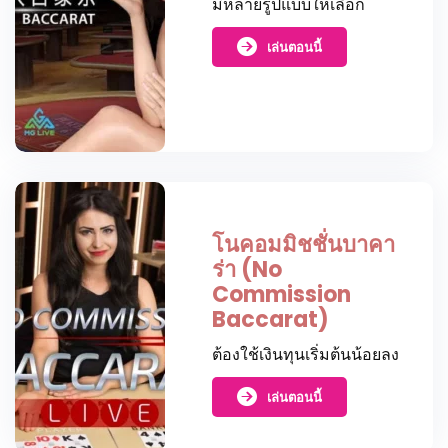
มีหลายรูปแบบให้เลือก
เล่นตอนนี้
โนคอมมิชชั่นบาคา
ร่า (No
Commission
Baccarat)
ต้องใช้เงินทุนเริ่มต้นน้อยลง
เล่นตอนนี้