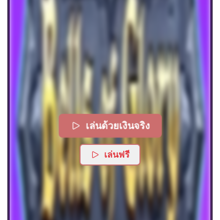
เล่นด้วยเงินจริง
เล่นฟรี