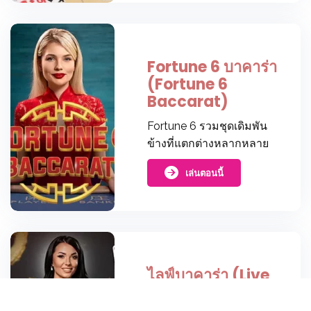
Fortune 6 บาคาร่า
(Fortune 6
Baccarat)
Fortune 6 รวมชุดเดิมพัน
ข้างที่แตกต่างหลากหลาย
เล่นตอนนี้
ไลฟ์บาคาร่า (Live
Baccarat)