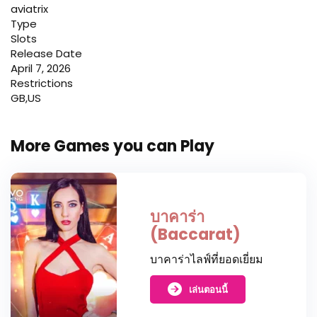
aviatrix
Type
Slots
Release Date
April 7, 2026
Restrictions
GB,US
More Games you can Play
บาคาร่า
(Baccarat)
บาคาร่าไลฟ์ที่ยอดเยี่ยม
เล่นตอนนี้