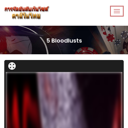
5 Bloodlusts