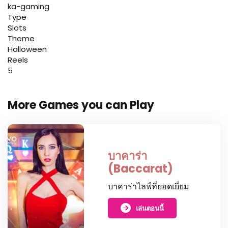
ka-gaming
Type
Slots
Theme
Halloween
Reels
5
More Games you can Play
บาคาร่า
(Baccarat)
บาคาร่าไลฟ์ที่ยอดเยี่ยม
เล่นตอนนี้