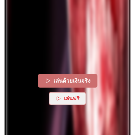
เล่นด้วยเงินจริง
เล่นฟรี