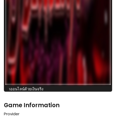
สล็อตออนไลน์ด้วยเงินจริง
Game Information
Provider