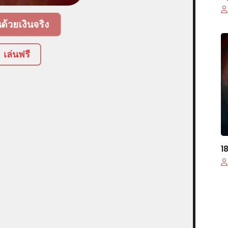
นด้วยเงินจริง
เล่นฟรี
1