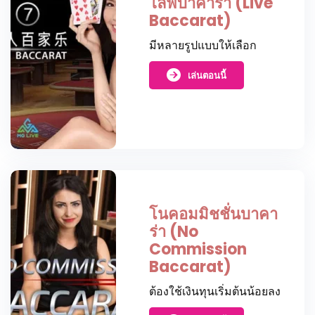
ไลฟ์บาคาร่า (Live
Baccarat)
มีหลายรูปแบบให้เลือก
เล่นตอนนี้
โนคอมมิชชั่นบาคา
ร่า (No
Commission
Baccarat)
ต้องใช้เงินทุนเริ่มต้นน้อยลง