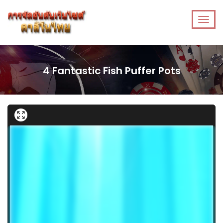
4 Fantastic Fish Puffer Pots