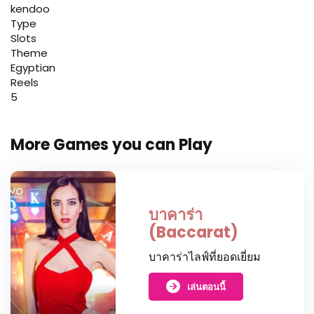
kendoo
Type
Slots
Theme
Egyptian
Reels
5
More Games you can Play
บาคาร่า
(Baccarat)
บาคาร่าไลฟ์ที่ยอดเยี่ยม
เล่นตอนนี้