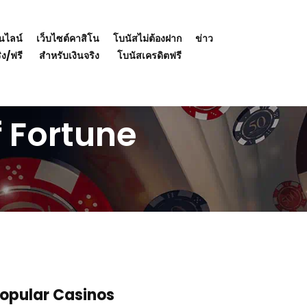
นไลน์
เว็บไซต์คาสิโน
โบนัสไม่ต้องฝาก
ข่าว
ิง/ฟรี
สำหรับเงินจริง
โบนัสเครดิตฟรี
 Fortune
opular Casinos