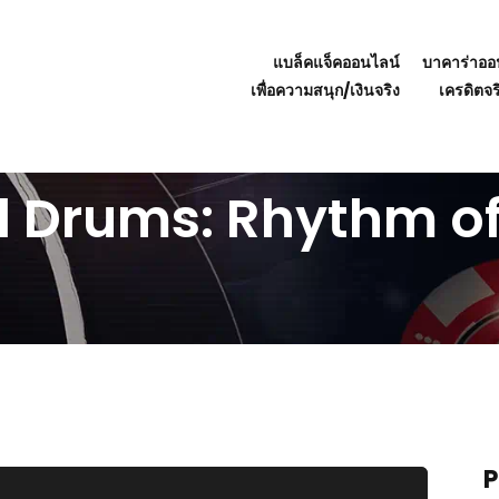
แบล็คแจ็คออนไลน์
บาคาร่าออ
เพื่อความสนุก/เงินจริง
เครดิตจร
al Drums: Rhythm of
P