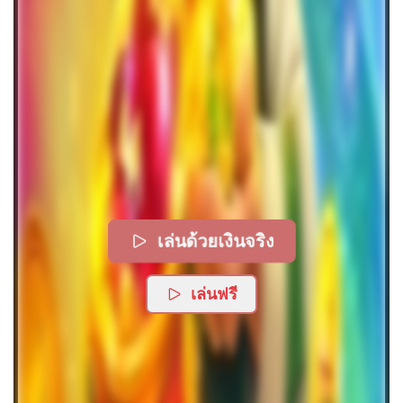
เล่นด้วยเงินจริง
เล่นฟรี