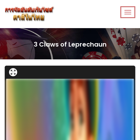
3 Claws of Leprechaun