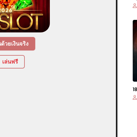
นด้วยเงินจริง
เล่นฟรี
1