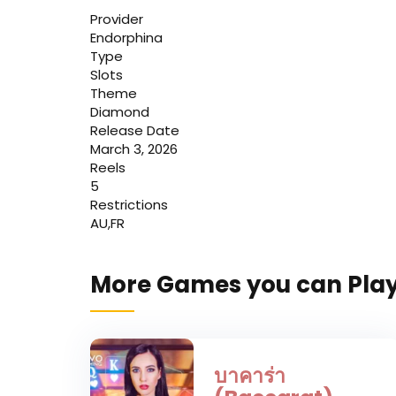
Provider
Endorphina
Type
Slots
Theme
Diamond
Release Date
March 3, 2026
Reels
5
Restrictions
AU,FR
More Games you can Pla
บาคาร่า