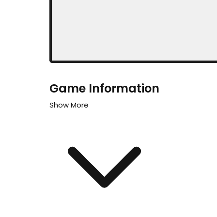
Game Information
Show More