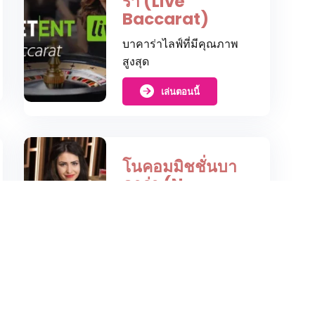
ร่า (Live
Baccarat)
บาคาร่าไลฟ์ที่มีคุณภาพ
สูงสุด
เล่นตอนนี้
โนคอมมิชชั่นบา
คาร่า (No
Commission
Baccarat)
ต้องใช้เงินทุนเริ่มต้นน้อยลง
เล่นตอนนี้