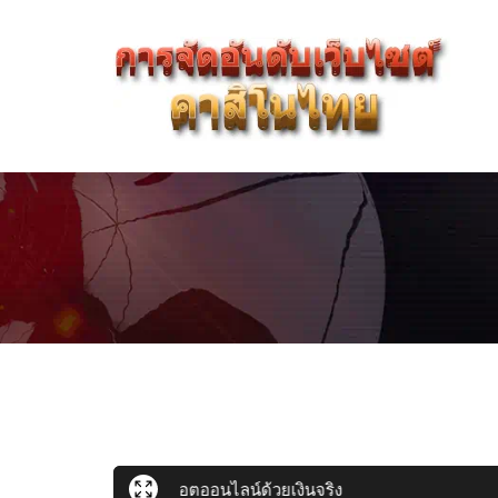
คลิกที่นี่เพื่อเล่นสล็อตออนไลน์ด้วยเงินจริง