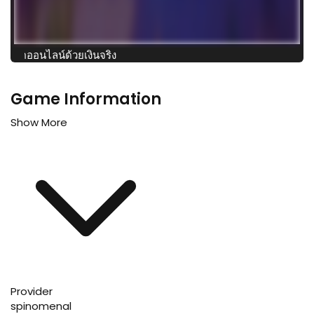
สล็อตออนไลน์ด้วยเงินจริง
Game Information
Show More
Provider
spinomenal