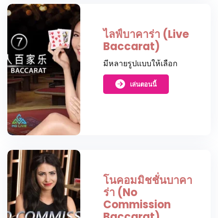
ไลฟ์บาคาร่า (Live
Baccarat)
มีหลายรูปแบบให้เลือก
เล่นตอนนี้
โนคอมมิชชั่นบาคา
ร่า (No
Commission
Baccarat)