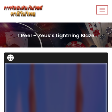
1 Reel – Zeus’s Lightning Blaze