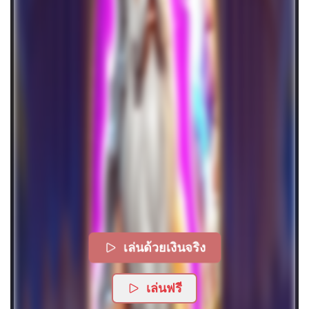
เล่นด้วยเงินจริง
เล่นฟรี