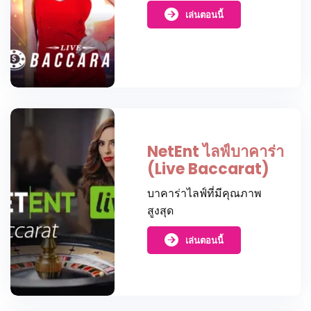
เล่นตอนนี้
NetEnt ไลฟ์บาคาร่า
(Live Baccarat)
บาคาร่าไลฟ์ที่มีคุณภาพ
สูงสุด
เล่นตอนนี้