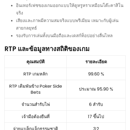
อินเทอร์เฟซของเกมออกแบบให้ดูหรูหราเหมือนโต๊ะคาสิโน
จริง
เสียงและภาพมีความสมจริงแบบพรีเมียม เหมาะกับผู้เล่น
สายกลยุทธ์
รองรับการเล่นทั้งบนมือถือและเดสก์ท็อปอย่างลื่นไหล
RTP และข้อมูลทางสถิติของเกม
คุณสมบัติ
รายละเอียด
RTP เกมหลัก
99.60 %
RTP เดิมพันข้าง Poker Side
ประมาณ 95.90 %
Bets
จำนวนสำรับไพ่
6 สำรับ
เจ้ามือต้องยืนที่
17 ขึ้นไป
จ่ายแบล็กแจ็กธรรมชาติ
3:2