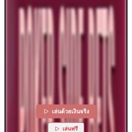
เล่นด้วยเงินจริง
เล่นฟรี