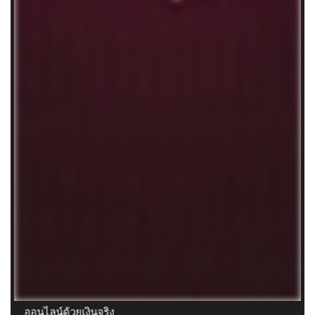
ล็อตออนไลน์ด้วยเงินจริง