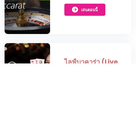
เล่นตอนนี้
ไลฟ์บาคาร่า (Live
Baccarat)
มีหลายรูปแบบให้เลือก
เล่นตอนนี้