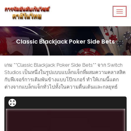
Classic Blackjack Poker Side Bets
เกม **Classic Blackjack Poker Side Bets** จาก Switch
Studios เป็นหนึ่งในรูปแบบแบล็กแจ็กที่ผสมความคลาสสิค
กับฟีเจอร์การเดิมพันข้างแบบโป๊กเกอร์ ทำให้เกมนี้แตก
ต่างจากแบล็กแจ็กทั่วไปทั้งในความตื่นเต้นและกลยุทธ์