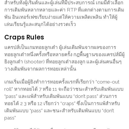
สำหรับทั้งผู้เริ่มต้นและผู้เล่นที่มีประสบการณ์ เกมมีตัวเลือก
การเดิมพันหลากหลายและค่า RTP ที่แตกต่างตามการเดิม
พัน อินเทอร์เฟซเรียบง่ายแต่ให้ความเพลิดเพลิน ทำให้ผู้
เล่นเรียนรู้และสนุกได้อย่างรวดเร็ว
Craps Rules
แครปส์เป็นเกมทอยลูกเต๋า ผู้เล่นเดิมพันจากผลของการ
ทอยลูกเต๋าหนึ่งครั้งหรือหลายครั้ง กฎพื้นฐานของแครปส์มีผู้
ยิงลูกเต๋า (shooter) ที่ทอยลูกเต๋าสองลูก และผู้เล่นคนอื่นๆ
วางเดิมพันจากผลการทอยเหล่านั้น
เกมเริ่มเมื่อผู้ยิงทำการทอยครั้งแรกที่เรียกว่า “come-out
roll” หากทอยได้ 7 หรือ 11 จะถือว่าชนะสำหรับเดิมพันแบบ
“pass” และแพ้สำหรับเดิมพันแบบ “don’t pass” ส่วนการ
ทอยได้ 2 3 หรือ 12 เรียกว่า “craps” ซึ่งเป็นการแพ้สำหรับ
เดิมพันแบบ “pass” และชนะสำหรับเดิมพันแบบ “don’t
pass”