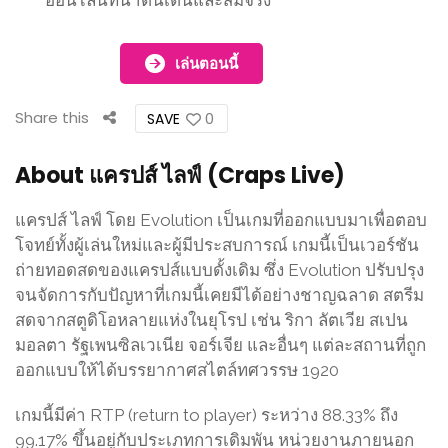
เล่นตอนนี้
Share this
0
About แครปส์ ไลฟ์ (Craps Live)
แครปส์ ไลฟ์ โดย Evolution เป็นเกมที่ออกแบบมาเพื่อตอบ
โจทย์ทั้งผู้เล่นใหม่และผู้มีประสบการณ์ เกมนี้เป็นเวอร์ชัน
ถ่ายทอดสดของแครปส์แบบดั้งเดิม ซึ่ง Evolution ปรับปรุง
จนจัดการกับปัญหาที่เกมนี้เคยมีได้อย่างชาญฉลาด สตรีม
สดจากสตูดิโอหลายแห่งในยุโรป เช่น ริกา ลัตเวีย สเปน
มอลตา รัฐเพนซิลเวเนีย จอร์เจีย และอื่นๆ แต่ละสถานที่ถูก
ออกแบบให้ได้บรรยากาศสไตล์ทศวรรษ 1920
เกมนี้มีค่า RTP (return to player) ระหว่าง 88.33% ถึง
99.17% ขึ้นอยู่กับประเภทการเดิมพัน หน่วยงานภายนอก