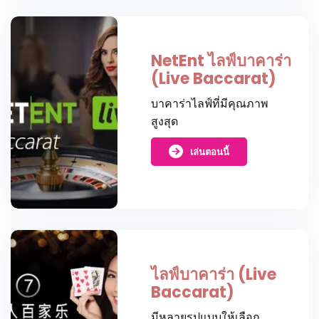
NetEnt ไลฟ์บาคาร่า
(Live Baccarat)
บาคาร่าไลฟ์ที่มีคุณภาพ
สูงสุด
เล่นตอนนี้
ไลฟ์บาคาร่า (Live
Baccarat)
มีหลายรูปแบบให้เลือก