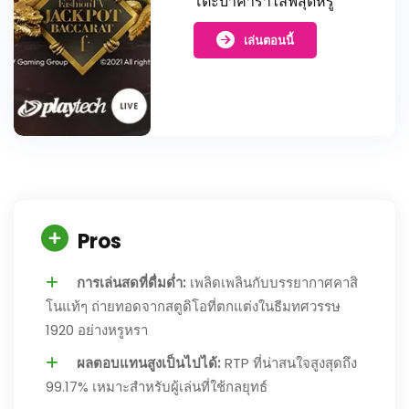
โต๊ะบาคาร่าไลฟ์สุดหรู
เล่นตอนนี้
Pros
การเล่นสดที่ดื่มด่ำ:
เพลิดเพลินกับบรรยากาศคาสิ
โนแท้ๆ ถ่ายทอดจากสตูดิโอที่ตกแต่งในธีมทศวรรษ
1920 อย่างหรูหรา
ผลตอบแทนสูงเป็นไปได้:
RTP ที่น่าสนใจสูงสุดถึง
99.17% เหมาะสำหรับผู้เล่นที่ใช้กลยุทธ์