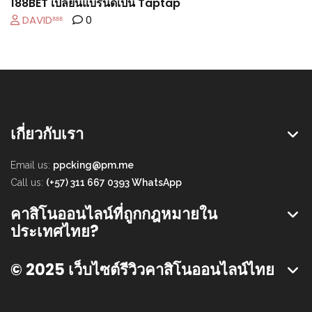
188BET เปลี่ยนแบรนด์เป็น Taptap
DAVID⁸⁸⁸
0
เกี่ยวกับเรา
Email us:
ppcking@pm.me
Call us:
(+57) 311 667 0393 WhatsApp
คาสิโนออนไลน์ที่ถูกกฎหมายใน
ประเทศไทย?
© 2025 เว็บไซต์รีวิวคาสิโนออนไลน์ไทย