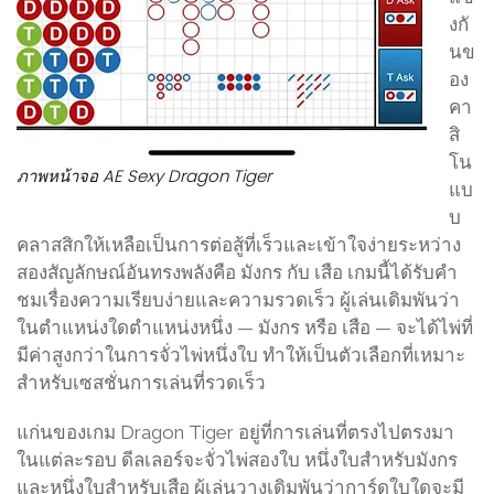
งกั
นข
อง
คา
สิ
โน
ภาพหน้าจอ AE Sexy Dragon Tiger
แบ
บ
คลาสสิกให้เหลือเป็นการต่อสู้ที่เร็วและเข้าใจง่ายระหว่าง
สองสัญลักษณ์อันทรงพลังคือ มังกร กับ เสือ เกมนี้ได้รับคำ
ชมเรื่องความเรียบง่ายและความรวดเร็ว ผู้เล่นเดิมพันว่า
ในตำแหน่งใดตำแหน่งหนึ่ง — มังกร หรือ เสือ — จะได้ไพ่ที่
มีค่าสูงกว่าในการจั่วไพ่หนึ่งใบ ทำให้เป็นตัวเลือกที่เหมาะ
สำหรับเซสชั่นการเล่นที่รวดเร็ว
แก่นของเกม Dragon Tiger อยู่ที่การเล่นที่ตรงไปตรงมา
ในแต่ละรอบ ดีลเลอร์จะจั่วไพ่สองใบ หนึ่งใบสำหรับมังกร
และหนึ่งใบสำหรับเสือ ผู้เล่นวางเดิมพันว่าการ์ดใบใดจะมี