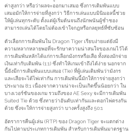
ค่าสูงกว่า หรือว่าผลจะออกมาเสมอ ซึ่งการเดิมพันแบบ
เสมอมักให้การจ่ายที่สูงกว่า วิธีการเล่นแบบมินิมอลนี้ช่วย
ให้ผู้เล่นทุกระดับ ตั้งแต่ผู้เริ่มต้นจนถึงนักพนันผู้ช่ำชอง
สามารถเล่นได้โดยไม่ต้องเข้าใจกฎหรือกลยุทธ์ที่ซับซ้อน
ตัวเลือกการเดิมพันใน Dragon Tiger เรียบง่ายแต่ยังมี
ความหลากหลายพอที่จะรักษาความน่าสนใจของเกมไว้ได้
การเดิมพันหลักได้แก่การเลือกมังกรหรือเสือ ทั้งสองมักจ่าย
เงินเท่ากับเดิมพัน (1:1) ซึ่งทำให้เกมเข้าถึงได้ง่าย นอกจาก
นี้ยังมีการเดิมพันแบบเสมอ (Tie) ที่ผู้เล่นเดิมพันว่ามังกร
และเสือจะได้ไพ่เท่ากัน การเดิมพันนี้มักให้การจ่ายสูงกว่า
ประมาณ 8:1 เนื่องจากความน่าจะเป็นเกิดขึ้นน้อยกว่า ใน
บางเวอร์ชันของเกม รวมถึงของ AE Sexy จะมีการเดิมพัน
Suited Tie ด้วย ซึ่งทายว่าอันดับเท่ากันและดอกไพ่ตรงกัน
ด้วย ซึ่งจะให้การจ่ายสูงกว่า บางครั้งสูงถึง 50:1
อัตราการคืนผู้เล่น (RTP) ของ Dragon Tiger จะแตกต่าง
กันไปตามประเภทการเดิมพัน สำหรับการเดิมพันมาตรฐาน