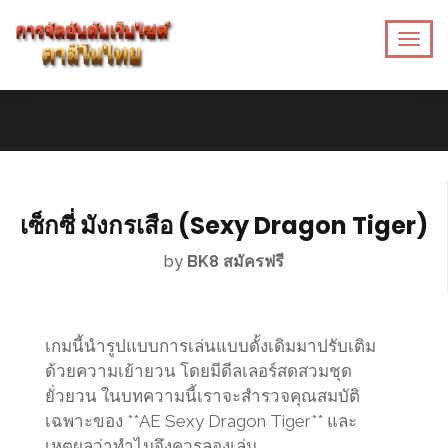
เซ็กซี่ มังกรเสือ (Sexy Dragon Tiger)
by
BK8 สมัครฟรี
เกมนี้นำรูปแบบการเล่นแบบดั้งเดิมมาปรับเติม
ด้วยความเย้ายวน โดยมีดีลเลอร์สดสวมชุด
ยั่วยวน ในบทความนี้เราจะสำรวจคุณสมบัติ
เฉพาะของ **AE Sexy Dragon Tiger** และ
เหตุผลว่าทำไมจึงควรลองเล่น