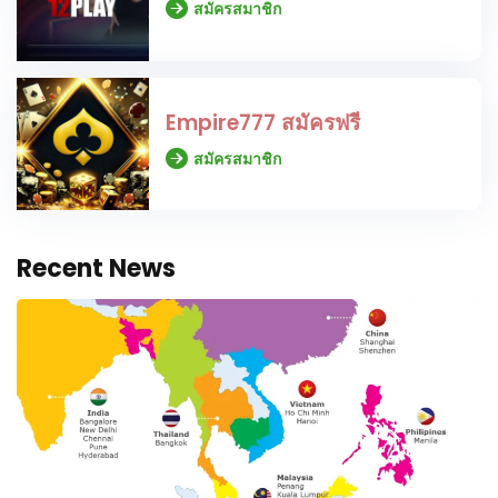
สมัครสมาชิก
Empire777 สมัครฟรี
สมัครสมาชิก
Recent News