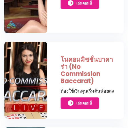
เล่นตอนนี้
โนคอมมิชชั่นบาคา
ร่า (No
Commission
Baccarat)
ต้องใช้เงินทุนเริ่มต้นน้อยลง
เล่นตอนนี้