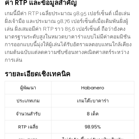
ค่า RTP และข้อมูลสำคัญ
เกมนี้มีค่า RTP เฉลี่ยประมาณ 98.95 เปอร์เซ็นต์ เมื่อเล่น
ฝั่งเจ้ามือ และประมาณ 98.76 เปอร์เซ็นต์เมื่อเดิมพันฝั่งผู้
เล่น ฝั่งเสมอมีค่า RTP ราว 85.6 เปอร์เซ็นต์ ถือว่ายังคง
มาตรฐานระดับสูงในหมวดบาคาร่าแบบไม่มีค่าคอมมิชัน
การออกแบบนี้มุ่งให้ผู้เล่นได้รับอัตราผลตอบแทนใกล้เคียง
เกมต้นฉบับแต่ลดความซับซ้อนทางคณิตศาสตร์ระหว่าง
การเล่น
รายละเอียดเชิงเทคนิค
ผู้พัฒนา
Habanero
ประเภทเกม
เกมโต๊ะบาคาร่า
จำนวนสำรับ
8 เด็ค
RTP เฉลี่ย
98.95%