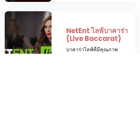
NetEnt ไลฟ์บาคาร่า
(Live Baccarat)
บาคาร่าไลฟ์ที่มีคุณภาพ
สูงสุด
เล่นตอนนี้
ไลฟ์บาคาร่า (Live
Baccarat)