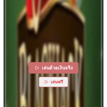
เล่นด้วยเงินจริง
เล่นฟรี