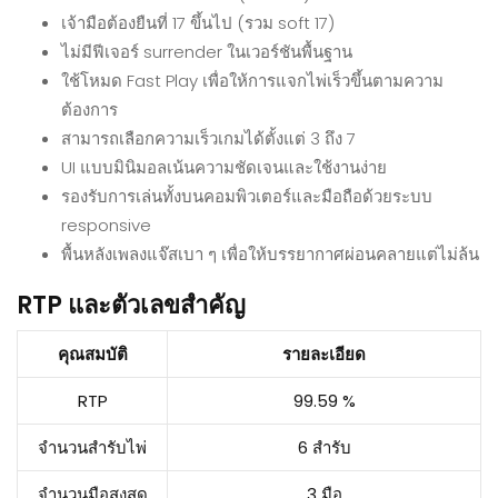
เจ้ามือต้องยืนที่ 17 ขึ้นไป (รวม soft 17)
ไม่มีฟีเจอร์ surrender ในเวอร์ชันพื้นฐาน
ใช้โหมด Fast Play เพื่อให้การแจกไพ่เร็วขึ้นตามความ
ต้องการ
สามารถเลือกความเร็วเกมได้ตั้งแต่ 3 ถึง 7
UI แบบมินิมอลเน้นความชัดเจนและใช้งานง่าย
รองรับการเล่นทั้งบนคอมพิวเตอร์และมือถือด้วยระบบ
responsive
พื้นหลังเพลงแจ๊สเบา ๆ เพื่อให้บรรยากาศผ่อนคลายแต่ไม่ล้น
RTP และตัวเลขสำคัญ
คุณสมบัติ
รายละเอียด
RTP
99.59 %
จำนวนสำรับไพ่
6 สำรับ
จำนวนมือสูงสุด
3 มือ