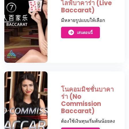
ไลฟ์บาคาร่า (Live
Baccarat)
มีหลายรูปแบบให้เลือก
เล่นตอนนี้
โนคอมมิชชั่นบาคา
ร่า (No
Commission
Baccarat)
ต้องใช้เงินทุนเริ่มต้นน้อยลง