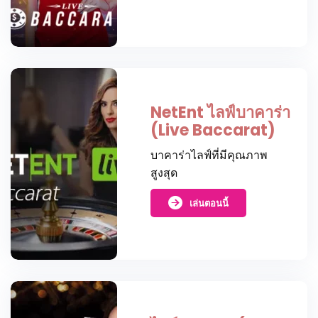
NetEnt ไลฟ์บาคาร่า
(Live Baccarat)
บาคาร่าไลฟ์ที่มีคุณภาพ
สูงสุด
เล่นตอนนี้