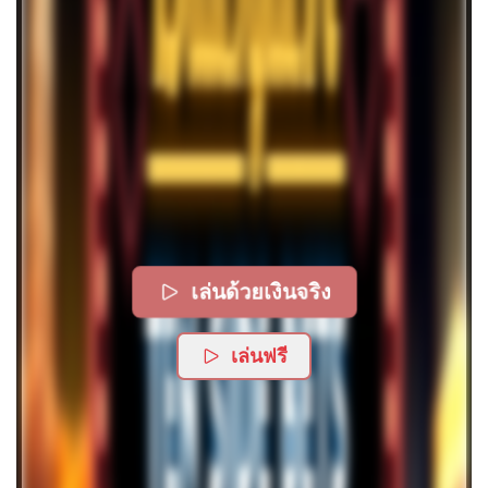
เล่นด้วยเงินจริง
เล่นฟรี