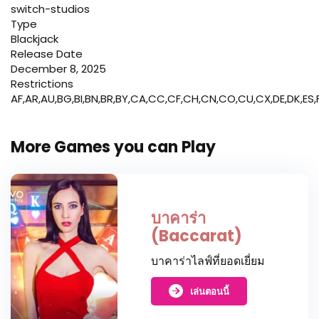
switch-studios
Type
Blackjack
Release Date
December 8, 2025
Restrictions
AF,AR,AU,BG,BI,BN,BR,BY,CA,CC,CF,CH,CN,CO,CU,CX,DE,DK,ES,FR,
More Games you can Play
บาคาร่า
(Baccarat)
บาคาร่าไลฟ์ที่ยอดเยี่ยม
เล่นตอนนี้